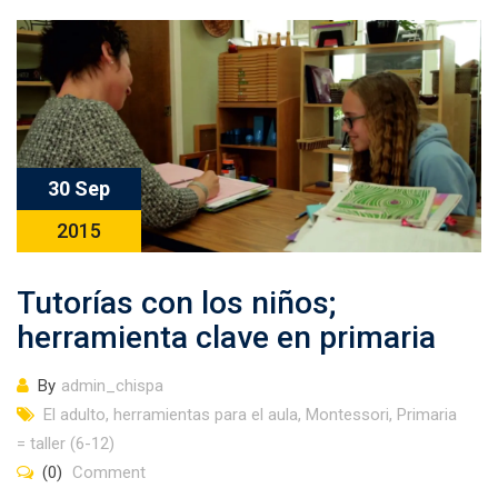
30 Sep
2015
Tutorías con los niños;
herramienta clave en primaria
By
admin_chispa
El adulto
,
herramientas para el aula
,
Montessori
,
Primaria
= taller (6-12)
(0)
Comment