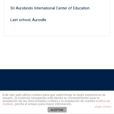
Sri Aurobindo International Center of Education
Last school, Auroville
Este sitio web utiliza cookies para que usted tenga la mejor experiencia de
usuario. Si continúa navegando está dando su consentimiento para la
aceptación de las mencionadas cookies y la aceptación de nuestra
política de
cookies
, pinche el enlace para mayor información.
plugin cookies
ACEPTAR