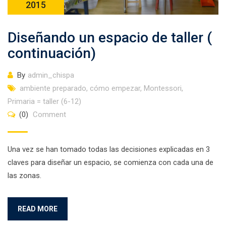
2015
Diseñando un espacio de taller (
continuación)
By
admin_chispa
ambiente preparado
,
cómo empezar
,
Montessori
,
Primaria = taller (6-12)
(0)
Comment
Una vez se han tomado todas las decisiones explicadas en 3
claves para diseñar un espacio, se comienza con cada una de
las zonas.
READ MORE