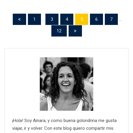
1
...
3
4
5
6
7
...
12
¡Hola! Soy Ainara, y como buena golondrina me gusta
viajar, ir y volver. Con este blog quiero compartir mis