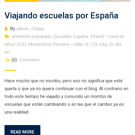
Viajando escuelas por España
By
admin_chispa
ambiente preparado
,
Escuelas
,
España
,
Infantil = casa de
niños (3-6)
,
Montessori
,
Primaria = taller (6-12)
,
ruta
,
Un día
en...
(0)
Comment
Hace mucho que no escribo, pero eso no significa que esté
quieta o que ya no quiera continuar con el blog. Al contrario en
todo este tiempo he viajado y conocido un montón de
escuelas que están cambiando o en las que el cambio ya es
una realidad.
READ MORE