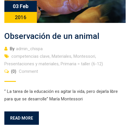
03 Feb
2016
Observación de un animal
By
admin_chispa
competencias clave
,
Materiales
,
Montessori
,
Presentaciones y materiales
,
Primaria = taller (6-12)
(0)
Comment
” La tarea de la educación es agitar la vida, pero dejarla libre
para que se desarrolle” María Montessori
READ MORE