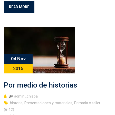
READ MORE
04 Nov
2015
Por medio de historias
By
admin_chispa
historia
,
Presentaciones y materiales
,
Primaria = taller
(6-12)