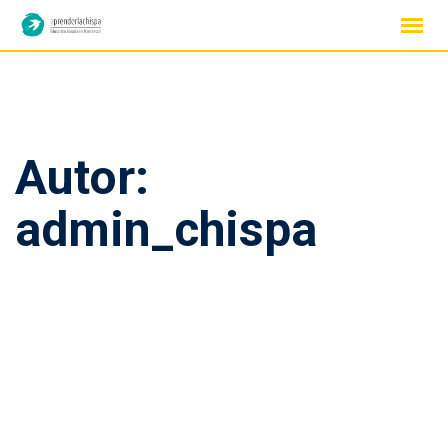
Skip
to
content
Autor:
admin_chispa