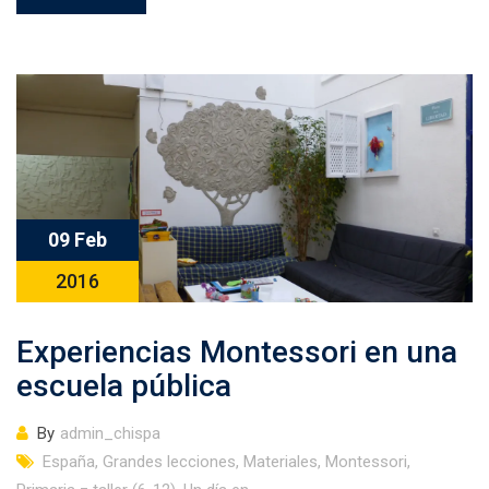
09 Feb
2016
Experiencias Montessori en una
escuela pública
By
admin_chispa
España
,
Grandes lecciones
,
Materiales
,
Montessori
,