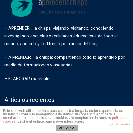
– APRENDER… la chispa: viajando, visitando, conociendo,
investigando escuelas y realidades educacitvas de todo el
mundo, aprendo y lo difundo por medio del blog.
– A PRENDER… la chispa: compartiendo todo lo aprendido por
medio de formaciones y asesorías
– ELABORAR materiales
Artículos recientes
Este sitio web utiliza cookies para que usted tenga la mejor experiencia de
usuario. Si continúa navegando está dando su consentimiento para la
Acompañando escuelas en transformación
aceptación de las mencionadas cookies y la aceptación de nuestra
política de
cookies
, pinche el enlace para mayor información.
10 agosto, 2018
plugin cookies
ACEPTAR