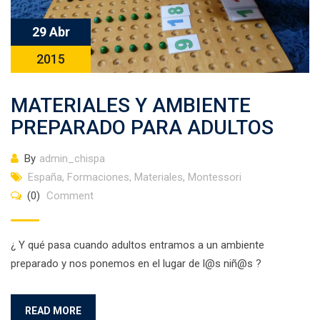
29 Abr
2015
MATERIALES Y AMBIENTE
PREPARADO PARA ADULTOS
By
admin_chispa
España
,
Formaciones
,
Materiales
,
Montessori
(0)
Comment
¿ Y qué pasa cuando adultos entramos a un ambiente
preparado y nos ponemos en el lugar de l@s niñ@s ?
READ MORE