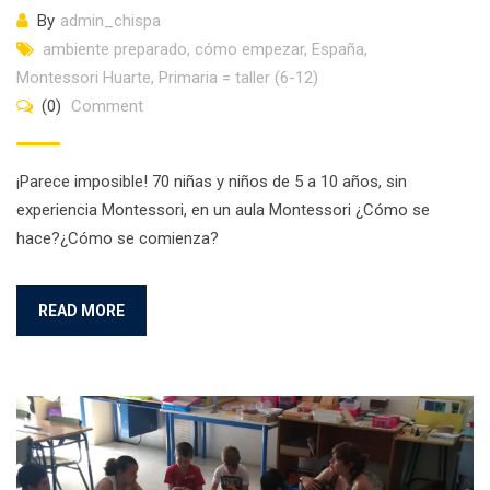
By
admin_chispa
ambiente preparado
,
cómo empezar
,
España
,
Montessori Huarte
,
Primaria = taller (6-12)
(0)
Comment
¡Parece imposible! 70 niñas y niños de 5 a 10 años, sin
experiencia Montessori, en un aula Montessori ¿Cómo se
hace?¿Cómo se comienza?
READ MORE