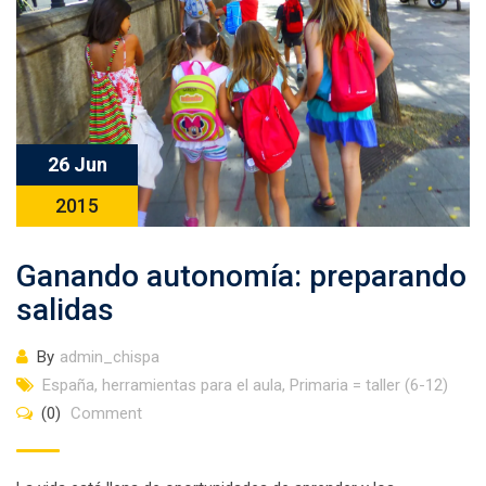
26 Jun
2015
Ganando autonomía: preparando
salidas
By
admin_chispa
España
,
herramientas para el aula
,
Primaria = taller (6-12)
(0)
Comment