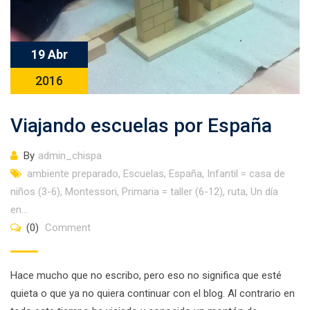
19 Abr
2016
Viajando escuelas por España
By
admin_chispa
ambiente preparado
,
Escuelas
,
España
,
Infantil = casa de
niños (3-6)
,
Montessori
,
Primaria = taller (6-12)
,
ruta
,
Un día
en...
(0)
Comment
Hace mucho que no escribo, pero eso no significa que esté
quieta o que ya no quiera continuar con el blog. Al contrario en