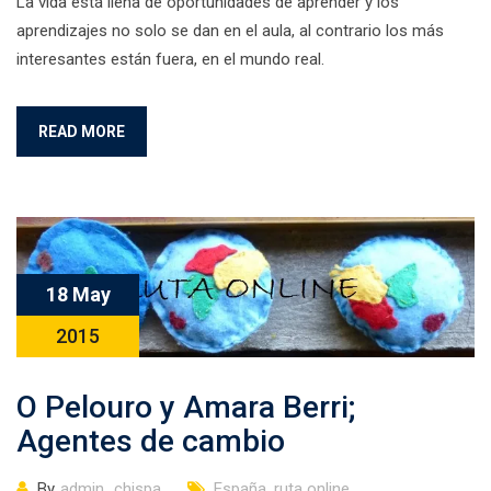
La vida está llena de oportunidades de aprender y los
aprendizajes no solo se dan en el aula, al contrario los más
interesantes están fuera, en el mundo real.
READ MORE
18 May
2015
O Pelouro y Amara Berri;
Agentes de cambio
By
admin_chispa
España
,
ruta online