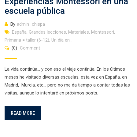
Experiencias Montessori en una
escuela pública
By
admin_chispa
España
,
Grandes lecciones
,
Materiales
,
Montessori
,
Primaria = taller (6-12)
,
Un día en...
(0)
Comment
La vida continúa… y con eso el viaje continúa. En los últimos
meses he visitado diversas escuelas, esta vez en España, en
Madrid, Murcia, etc… pero no me da tiempo a contar todas las
visitas, aunque lo intentaré en próximos posts.
READ MORE