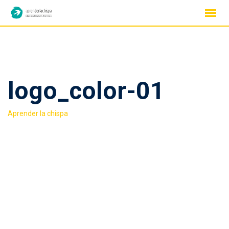
Skip
to
content
logo_color-01
>
Aprender la chispa
logo_color-01