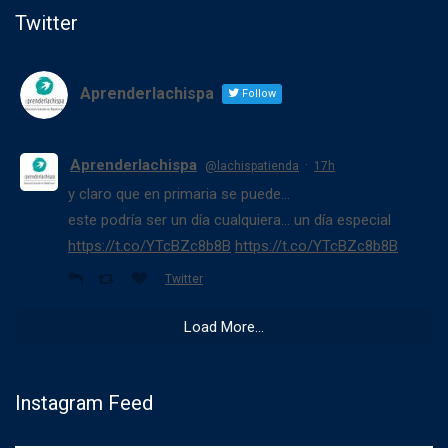
Twitter
Aprenderlachispa
Follow
Aprenderlachispa
·
@lachispatienda
17h
y claro que en primaria se puede...
este podría ser un día cualquiera... un día especial
https://t.co/YTcBZc8b8B
https://t.co/YTcBZc8b8B
Twitter
Load More...
Instagram Feed